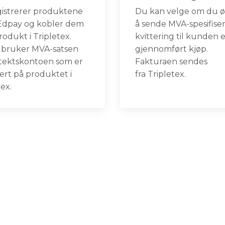
istrerer produktene
Du kan velge om du 
 Edpay og kobler dem
å sende MVA-spesifiser
produkt i
Tripletex
.
kvittering til kunden e
 bruker MVA-satsen
gjennomført kjøp.
tektskontoen som er
Fakturaen sendes
rert på produktet i
fra
Tripletex
.
ex.