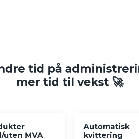
ndre tid på administreri
mer tid til vekst 🚀
dukter
Automatisk
/uten MVA
kvittering