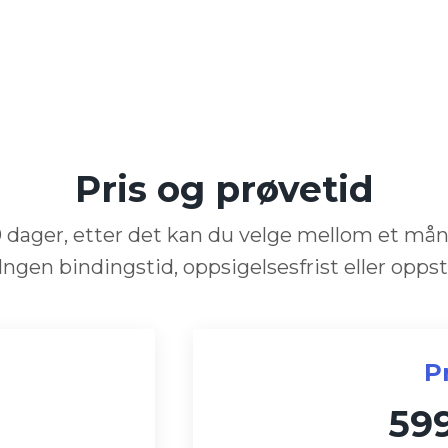
Pris og prøvetid
0 dager, etter det kan du velge mellom et måne
ngen bindingstid,
oppsigelsesfrist
eller opps
P
599