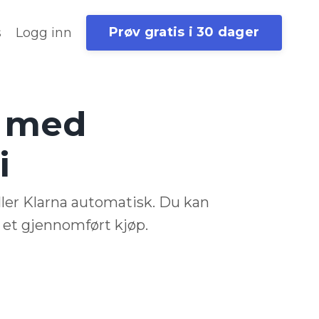
Prøv gratis i 30 dager
s
Logg inn
g med
i
eller Klarna automatisk. Du kan
 et gjennomført kjøp.