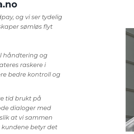
a.no
ay, og vi ser tydelig
kaper sømløs flyt
l håndtering og
ateres raskere i
re bedre kontroll og
e tid brukt på
gode dialoger med
slik at vi sammen
or kundene betyr det