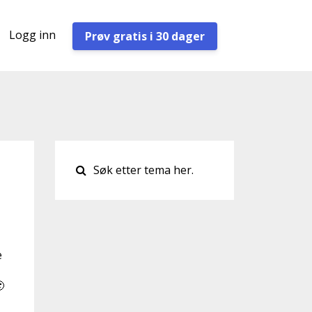
Logg inn
Prøv gratis i 30 dager
e