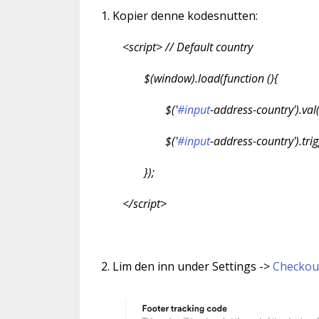
1. Kopier denne kodesnutten:
<script> // Default country
$(window).load(function (){
$('
#input
-address-country').val
$('
#input
-address-country').tri
});
</script>
2. Lim den inn under Settings ->
Checkout