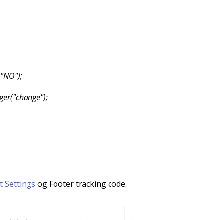
("NO");
gger("change");
 Settings
og Footer tracking code.