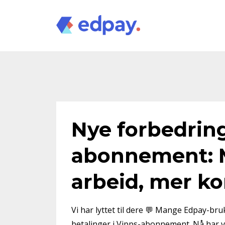
Nye forbedring
abonnement: 
arbeid, mer ko
Vi har lyttet til dere 💬 Mange Edpay-br
betalinger i Vipps-abonnement. Nå har v