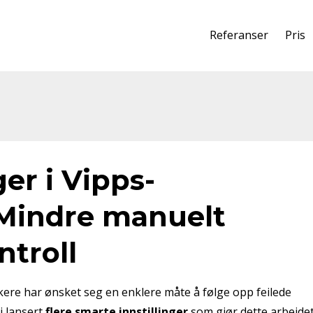
Referanser
Pris
er i Vipps-
Mindre manuelt
ntroll
ukere har ønsket seg en enklere måte å følge opp feilede
i lansert
flere smarte innstillinger
som gjør dette arbeide