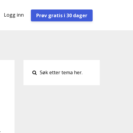
Logg inn
Prøv gratis i 30 dager
t