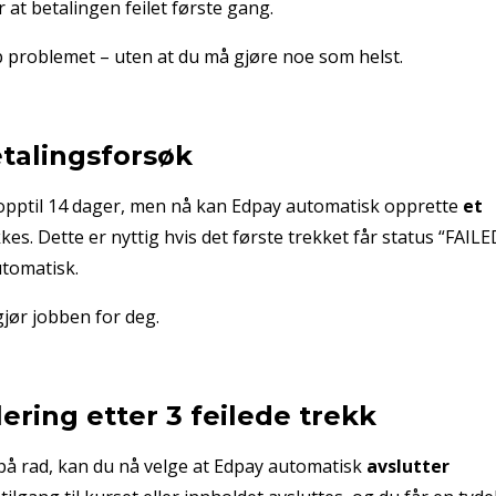
 at betalingen feilet første gang.
pp problemet – uten at du må gjøre noe som helst.
etalingsforsøk
i opptil 14 dager, men nå kan Edpay automatisk opprette
et
es. Dette er nyttig hvis det første trekket får status “FAILE
utomatisk.
jør jobben for deg.
ering etter 3 feilede trekk
 på rad, kan du nå velge at Edpay automatisk
avslutter