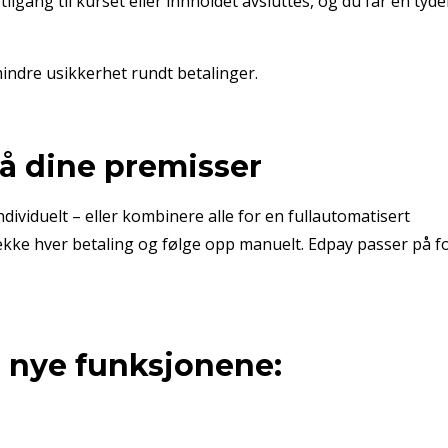
tilgang til kurset eller innholdet avsluttes, og du får en tyde
mindre usikkerhet rundt betalinger.
på dine premisser
ndividuelt – eller kombinere alle for en fullautomatisert
sjekke hver betaling og følge opp manuelt. Edpay passer på f
e nye funksjonene: