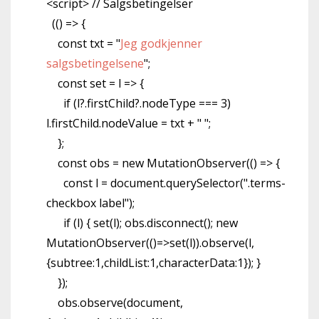
<script> // Salgsbetingelser
(() => {
const txt = "
Jeg godkjenner
salgsbetingelsene
";
const set = l => {
if (l?.firstChild?.nodeType === 3)
l.firstChild.nodeValue = txt + " ";
};
const obs = new MutationObserver(() => {
const l = document.querySelector(".terms-
checkbox label");
if (l) { set(l); obs.disconnect(); new
MutationObserver(()=>set(l)).observe(l,
{subtree:1,childList:1,characterData:1}); }
});
obs.observe(document,