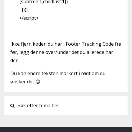
{subtree:1,childList:1});
})();
</script>
Ikke fjern koden du har i Footer Tracking Code fra
før, legg denne over/under det du allerede har
der.
Du kan endre teksten markert i rødt om du
ønsker det 😊